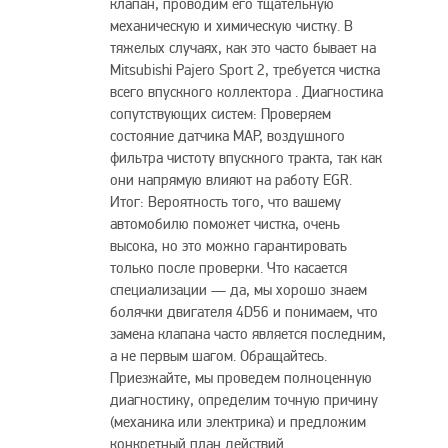
клапан, проводим его тщательную
механическую и химическую чистку. В
тяжелых случаях, как это часто бывает на
Mitsubishi Pajero Sport 2, требуется чистка
всего впускного коллектора . Диагностика
сопутствующих систем: Проверяем
состояние датчика MAP, воздушного
фильтра чистоту впускного тракта, так как
они напрямую влияют на работу EGR.
Итог: Вероятность того, что вашему
автомобилю поможет чистка, очень
высока, но это можно гарантировать
только после проверки. Что касается
специализации — да, мы хорошо знаем
болячки двигателя 4D56 и понимаем, что
замена клапана часто является последним,
а не первым шагом. Обращайтесь.
Приезжайте, мы проведем полноценную
диагностику, определим точную причину
(механика или электрика) и предложим
конкретный план действий.