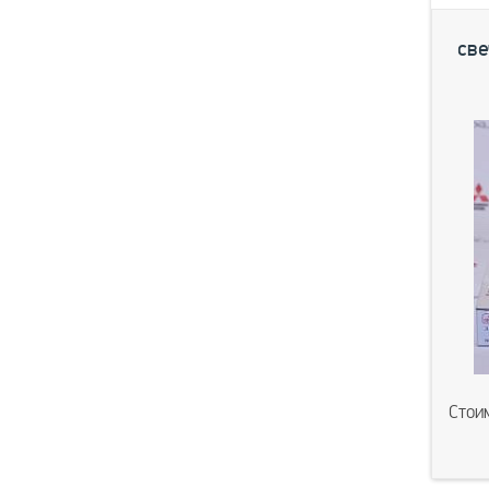
Previou
све
Стои