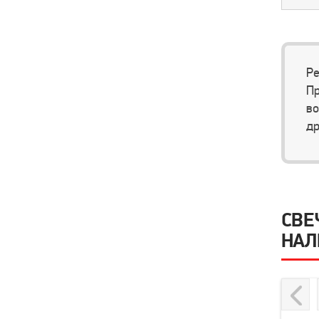
Ре
Пр
во
др
СВЕ
НАЛ