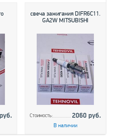
го
свеча зажигания DIFR6C11.
про
GA2W MITSUBISHI
колл
руб.
2060 руб.
Стоимость:
Стоимос
В наличии