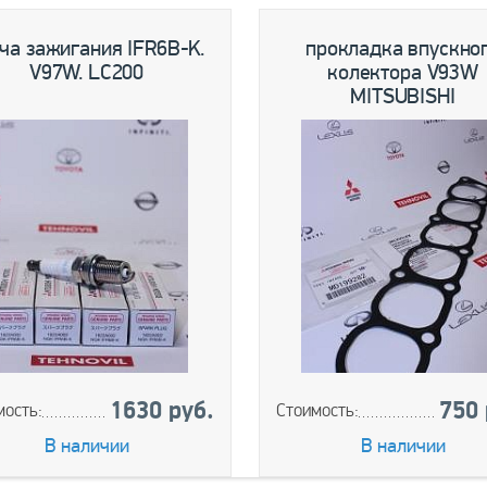
s
Next
ча зажигания IFR6B-K.
прокладка впускно
V97W. LC200
колектора V93W
MITSUBISHI
1630 руб.
750 
мость:
Стоимость:
В наличии
В наличии